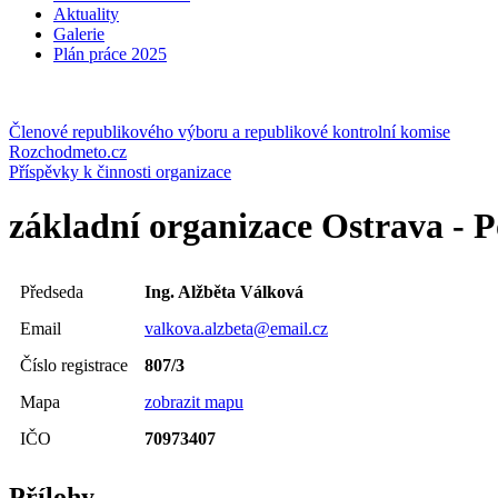
Aktuality
Galerie
Plán práce 2025
Členové republikového výboru a republikové kontrolní komise
Rozchodmeto.cz
Příspěvky k činnosti organizace
základní organizace Ostrava - 
Předseda
Ing. Alžběta Válková
Email
valkova.alzbeta@email.cz
Číslo registrace
807/3
Mapa
zobrazit mapu
IČO
70973407
Přílohy