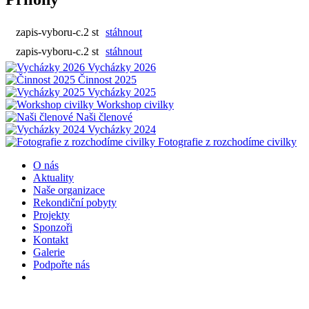
zapis-vyboru-c.2 st
stáhnout
zapis-vyboru-c.2 st
stáhnout
Vycházky 2026
Činnost 2025
Vycházky 2025
Workshop civilky
Naši členové
Vycházky 2024
Fotografie z rozchodíme civilky
O nás
Aktuality
Naše organizace
Rekondiční pobyty
Projekty
Sponzoři
Kontakt
Galerie
Podpořte nás